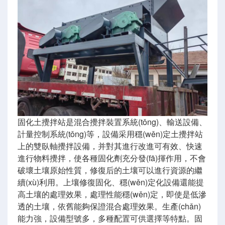
固化土攪拌站是混合攪拌裝置系統(tǒng)、輸送設備、
計量控制系統(tǒng)等，設備采用穩(wěn)定土攪拌站
上的雙臥軸攪拌設備，并對其進行改進可有效、快速
進行物料攪拌，使各種固化劑充分發(fā)揮作用，不會
破壞土壤原始性質，修復后的土壤可以進行資源的繼
續(xù)利用。上壤修復固化、穩(wěn)定化設備還能提
高土壤的處理效果，處理性能穩(wěn)定，即使是低滲
透的土壤，依舊能夠保證混合處理效果。生產(chǎn)
能力強，設備型號多，多種配置可供選擇等特點。固