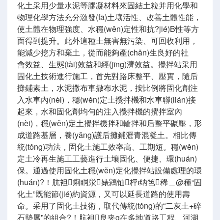
化土采用少量水泥等膠凝材料來固結土粒并用化學和
物理化學方法充分激發(fā)土壤活性、改善土體性能，
使土體在物理強度、水穩(wěn)定性和抗?jié)B性等方
面得到提升。此外這種土無害無污染、可回收利用，
能減少挖方和棄土，從而能夠產(chǎn)生良好的社
會效益、生態(tài)效益和經(jīng)濟效益。攪拌站采用
固化土技術進行施工，首先對路床整平、壓實，隨后
攤鋪素土，水泥撒布車撒布水泥，按比例將固化劑注
入水車內(nèi)，穩(wěn)定土攪拌機和水車聯(lián)接
起來，水和固化劑均勻的注入攪拌機的攪拌室內
(nèi)，穩(wěn)定土攪拌機拌和輪拌和后整平碾壓，形
成道路基層，養(yǎng)護后攤鋪瀝青混凝土。相比傳
統(tǒng)功法，固化土施工效率高、工期短。穩(wěn)
定土冷再生施工工藝進行土壤固化、便捷、環(huán)
保。通過使用固化土穩(wěn)定化攪拌站設備處理的環
(huán)?！肮袒痢眮泶婊鶎铀枰纳笆稀＿@種“固
化土”既能節(jié)約資源，又可以延長道路的使用壽
命。采用了固化土技術，取代傳統(tǒng)的“二灰土+碎
石墊層”的組合?！肮袒良夹g在多地道路工程、河湖